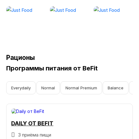
Рационы
Программы питания от BeFit
Everydaily
Normal
Normal Premium
Balance
St
DAILY ОТ BEFIT
3 приёма пищи