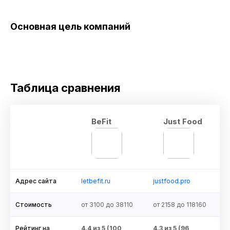
Основная цель компаний
Таблица сравнения
BeFit
Just Food
Адрес сайта
letbefit.ru
justfood.pro
Стоимость
от 3100 до 38110
от 2158 до 118160
Рейтинг на
4.4 из 5 (
100
4.3 из 5 (
96