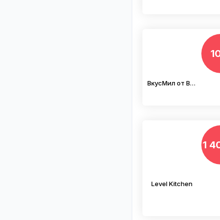
1
ВкусМил от ВкусВилл
1 4
Level Kitchen