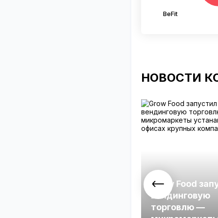
BeFit
НОВОСТИ К
Grow Food зап
вендинговую
торговлю —