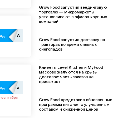
Grow Food запустил вендинговую
торговлю — микромаркеты
устанавливают в офисах крупных
компаний
Admitad
код
Grow Food запустил доставку на
тракторах во время сильных
снегопадов
Клиенты Level Kitchen и MyFood
массово жалуются на срывы
доставок: часть заказов не
приезжает
adm_EdatopLK
код
 сентября
Grow Food представил обновленные
программы питания с улучшенным
составом и сниженной ценой