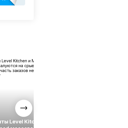
Grow Food представил
ты Level Kitchen
обновленные