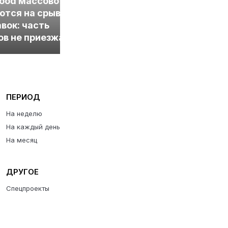
ood массово
программы питания с
ются на срывы
улучшенным
вок: часть
составом и
ов не приезжает
сниженной ценой
ПЕРИОД
На неделю
На каждый день
На месяц
ДРУГОЕ
Спецпроекты