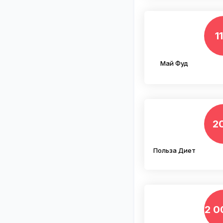
1
Май Фуд
2
Польза Диет
2 0