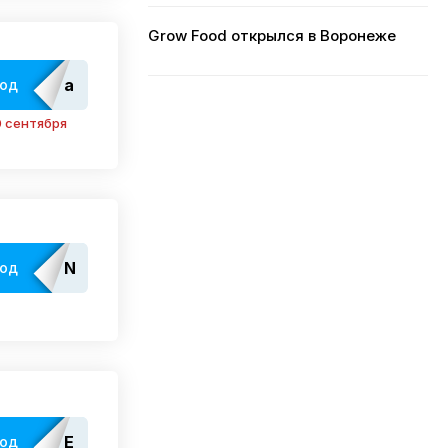
Grow Food открылся в Воронеже
adm_EdatopMF
код
 сентября
Not
код
required
EDATOP2000
код