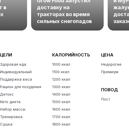
ы
Grow Food запустил
и MyF
т в
доставку на
жалу
ых
тракторах во время
доста
сильных снегопадов
заказ
ЦЕЛИ
КАЛОРИЙНОСТЬ
ЦЕНА
Здоровая еда
1000 ккал
Недорогие
Индивидуальный
1100 ккал
Премиум
Поддержка веса
1200 ккал
Рацион для похудения
1300 ккал
ПОВОД
Детокс
1400 ккал
Пост
Кето диета
1500 ккал
Набор массы
1600 ккал
Тренировка
1700 ккал
Сушка
1800 ккал