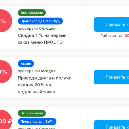
Эксклюзивно
1%
Промокод для Май Фуд
Показать 
проверено
Сегодня
Скидка 11% на первый
Работает до
30
заказ меню ПРОСТО
Акция
0%
проверено
Сегодня
Показать 
Приведи друга и получи
cкидку 20% на
недельный заказ
Эксклюзивно
00 ₽
Промокод для BeFit
Показать 
проверено
Сегодня