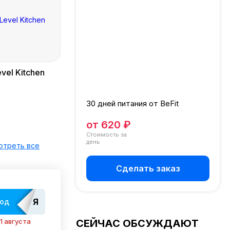
vel Kitchen
ВкусМил от
Just Food
ВкусВилл
30 дней питания от BeFit
от 620 ₽
Стоимость за
день
отреть все
Сделать заказ
ЯМЕДАТОП
код
1 августа
СЕЙЧАС ОБСУЖДАЮТ