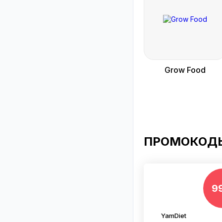
Grow Food
ПРОМОКОДЫ
9
YamDiet