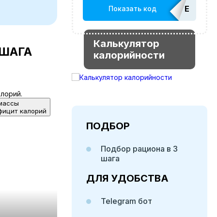
EDATOP
Показать код
Калькулятор
 ШАГА
калорийности
лорий.
массы
фицит калорий
ПОДБОР
Подбор рациона в 3
шага
ДЛЯ УДОБСТВА
Telegram бот