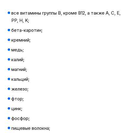
все витамины группы B, кроме B12, а также A, C, E,
PP, H, K;
бета-каротин;
кремний;
медь;
калий;
магний;
кальций;
железо;
фтор;
цинк;
фосфор;
пищевые волокна;