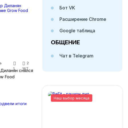
Бот VK
Расширение Chrome
Google таблица
ОБЩЕНИЕ
Чат в Telegram
ь
2
1
167
 Диланян снялся
ow Food
Наш выбор месяца