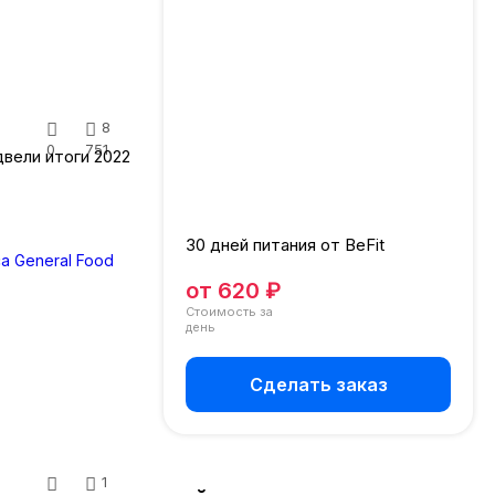
8
0
751
вели итоги 2022
30 дней питания от BeFit
от 620 ₽
Стоимость за
день
Сделать заказ
1