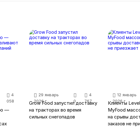
4
29 январь
4
12 январь
058
2026 г.
0
767
2026 г.
Grow Food запустил доставку
Клиенты Level
лю —
на тракторах во время
MyFood масс
сильных снегопадов
на срывы дост
сах
заказов не п