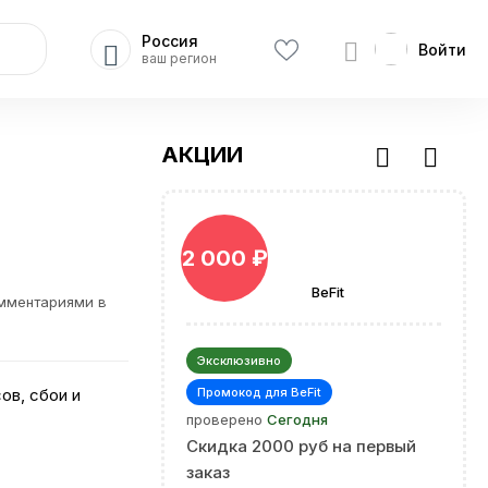
Россия
Войти
ваш регион
АКЦИИ
2 000 ₽
BeFit
омментариями в
Эксклюзивно
ов, сбои и
Промокод для BeFit
проверено
Сегодня
Скидка 2000 руб на первый
заказ