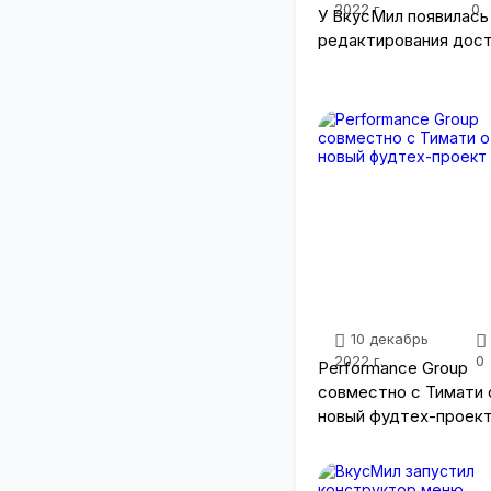
2022 г.
0
У ВкусМил появилась
редактирования дос
10 декабрь
2022 г.
0
Performance Group
совместно с Тимати
новый фудтех-проек