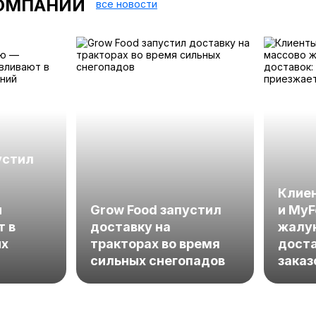
ОМПАНИЙ
все новости
устил
Клиен
ы
Grow Food запустил
и MyF
т в
доставку на
жалу
ых
тракторах во время
доста
сильных снегопадов
заказ