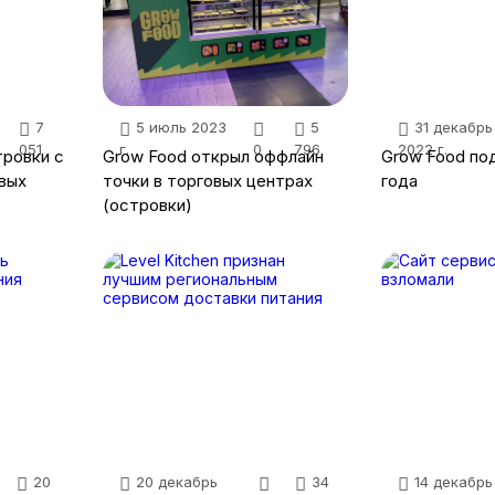
7
5 июль 2023
5
31 декабрь
051
г.
0
796
2022 г.
тровки с
Grow Food открыл оффлайн
Grow Food под
овых
точки в торговых центрах
года
(островки)
20
20 декабрь
34
14 декабрь