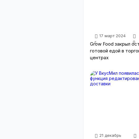
17 март 2024
г.
0
Grow Food закрыл ос
готовой едой в торг
центрах
21 декабрь