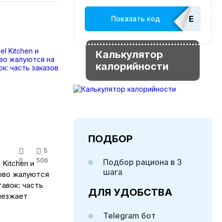
EDATOP
Показать код
Калькулятор
калорийности
ПОДБОР
5
0
506
Подбор рациона в 3
 Kitchen и
шага
ово жалуются
авок: часть
ДЛЯ УДОБСТВА
риезжает
Telegram бот