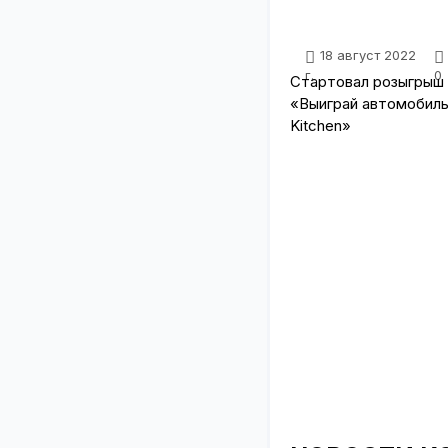
18 август 2022
г.
0
Стартовал розыгрыш
«Выиграй автомобиль
Kitchen»