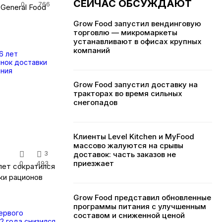
СЕЙЧАС ОБСУЖДАЮТ
0
766
General Food
Grow Food запустил вендинговую
торговлю — микромаркеты
устанавливают в офисах крупных
компаний
Grow Food запустил доставку на
тракторах во время сильных
снегопадов
Клиенты Level Kitchen и MyFood
массово жалуются на срывы
3
доставок: часть заказов не
приезжает
0
493
лет сократился
ки рационов
Grow Food представил обновленные
программы питания с улучшенным
составом и сниженной ценой