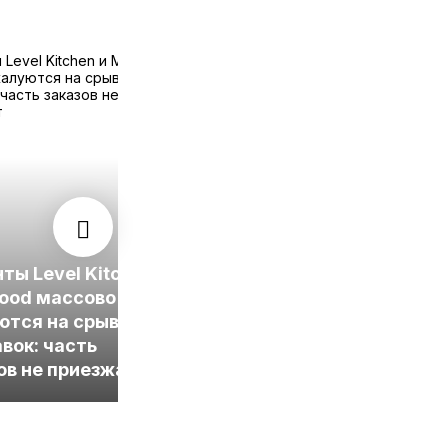
Grow Food представил
ты Level Kitchen
обновленные
ood массово
программы питания с
ются на срывы
улучшенным
вок: часть
составом и
ов не приезжает
сниженной ценой