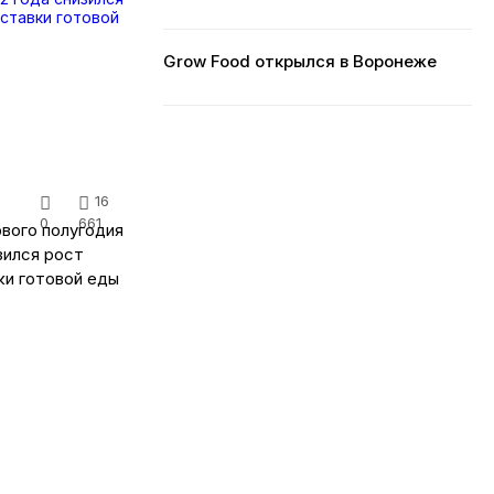
Grow Food открылся в Воронеже
16
0
661
рвого полугодия
зился рост
ки готовой еды