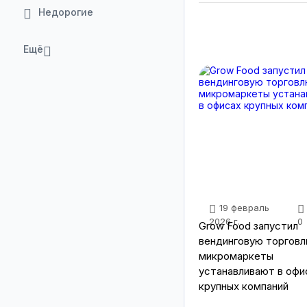
Недорогие
Ещё
19 февраль
2026 г.
0
Grow Food запустил
вендинговую торгов
микромаркеты
устанавливают в офи
крупных компаний