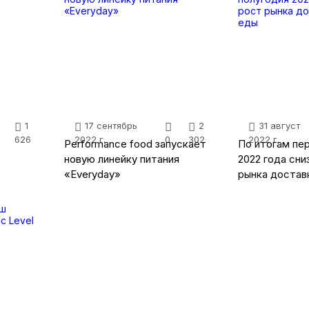
1
17 сентябрь
2
31 август
626
2022 г.
0
302
2022 г.
Performance food запускает
По итогам пе
новую линейку питания
2022 года сни
«Everyday»
рынка достав