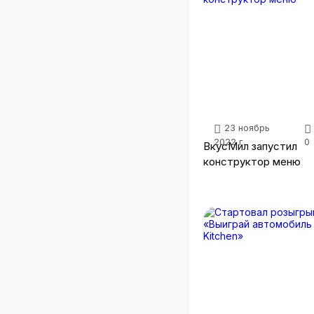
23 ноябрь
2022 г.
0
ВкусМил запустил
конструктор меню