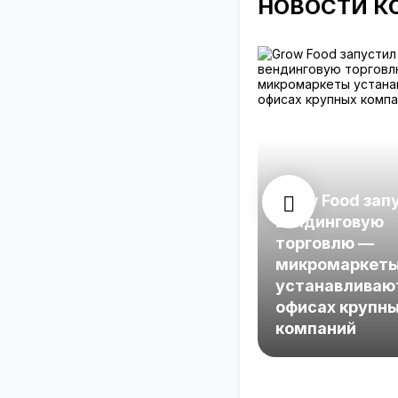
НОВОСТИ К
Grow Food зап
вендинговую
торговлю —
микромаркет
устанавливаю
офисах крупн
компаний