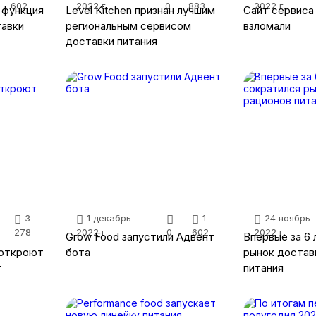
602
2022 г.
0
883
2022 г.
 функция
Level Kitchen признан лучшим
Сайт сервиса 
тавки
региональным сервисом
взломали
доставки питания
3
1 декабрь
1
24 ноябрь
278
2022 г.
0
602
2022 г.
Grow Food запустили Адвент
Впервые за 6 
 откроют
бота
рынок достав
т
питания