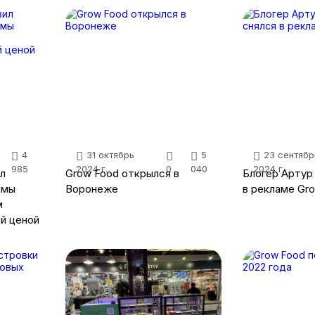
4
31 октябрь
5
23 сентябр
985
2024 г.
0
040
2024 г.
л
Grow Food открылся в
Блогер Артур
ммы
Воронеже
в рекламе Gr
м
й ценой