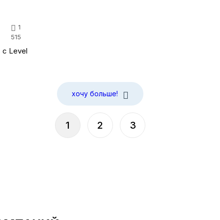
1
515
 с Level
хочу больше!
1
2
3