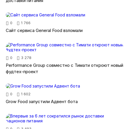
доставки питания
0
1 766
Сайт сервиса General Food взломали
0
3 278
Performance Group совместно с Тимати откроют новый
фудтех-проект
0
1 602
Grow Food запустили Адвент бота
0
3 493