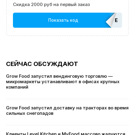
Скидка 2000 руб на первый заказ
EDATOP
Показать код
СЕЙЧАС ОБСУЖДАЮТ
Grow Food запустил вендинговую торговлю —
микромаркеты устанавливают в офисах крупных
компаний
Grow Food запустил доставку на тракторах во время
сильных снегопадов
Клиенты Level Kitchen и MyFood массово жалуются