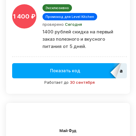
Эксклюзивно
1 400 ₽
Промокод для Level Kitchen
проверено
Сегодня
1400 рублей скидка на первый
заказ полезного и вкусного
питания от 5 дней.
adm_E
Показать код
Работает до
30 сентября
Май Фуд