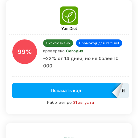
YamDiet
Эксклюзивно
Промокод для YamDiet
99%
проверено
Сегодня
−22% от 14 дней, но не более 10
000
ЯМЕД
Показать код
Работает до
31 августа