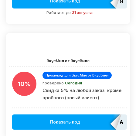
ЯМЕД
Показать код
Работает до
31 августа
ВкусМил от ВкусВилл
Промокод для ВкусМил от ВкусВилл
10%
проверено
Сегодня
Скидка 5% на любой заказ, кроме
пробного (новый клиент)
Admit
Показать код