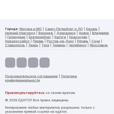
Города:
Москва и МО
|
Санкт-Петербург и ЛО
|
Казань
|
Нижний Новгород
|
Воронеж
|
Дзержинск
|
Анапа
|
Владимир
|
Геленджик
|
Екатеринбург
|
Калуга
|
Краснодар
|
Новороссийск
|
Пермь
|
Ростов-на-Дону
|
Рязань
|
Сочи
|
Ставрополь
|
Тверь
|
Тула
|
Тюмень
|
Челябинск
|
Ярославль
Пользовательское соглашение
|
Политика
конфиденциальности
Проконсультируйтесь
со своим врачом.
© 2026 ЕДАТОП Все права защищены.
Копирование любых материалов разрешено только с
указанием прямой ссылки на едатоп.