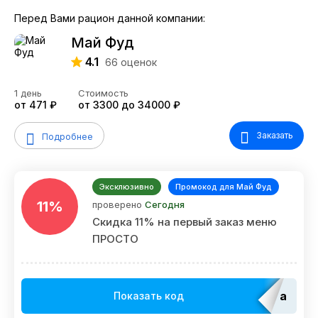
Перед Вами рацион данной компании:
Май Фуд
4.1
66
оценок
1 день
Стоимость
от 471 ₽
от 3300 до 34000 ₽
Заказать
Подробнее
Эксклюзивно
Промокод для Май Фуд
11%
проверено
Сегодня
Скидка 11% на первый заказ меню
ПРОСТО
adm_E
Показать код