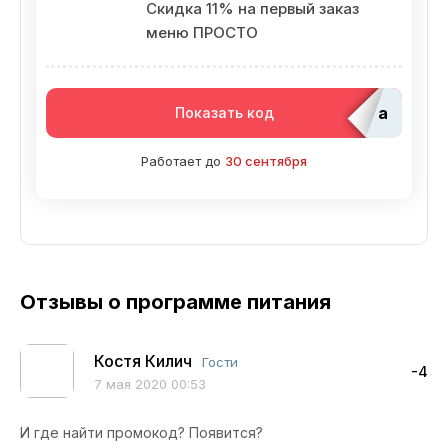
Скидка 11% на первый заказ
меню ПРОСТО
adm_Ed
Показать код
Работает до
30 сентября
Отзывы о программе питания
Костя Килич
Гости
-4
7 мая 2020 00:53
И где найти промокод? Появится?