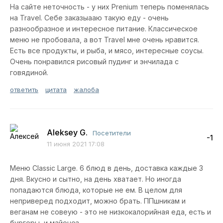
На сайте неточность - у них Prenium теперь поменялась
на Travel. Себе заказыааю такую еду - очень
разнообразное и интересное питание. Классическое
меню не пробовала, а вот Travel мне очень нравится.
Есть все продукты, и рыба, и мясо, интересные соусы.
Очень понравился рисовый пудинг и энчилада с
говядиной.
ответить
цитата
жалоба
Aleksey G.
Посетители
-1
11 июня 2021 17:08
Меню Classic Large. 6 блюд в день, доставка каждые 3
дня. Вкусно и сытно, на день хватает. Но иногда
попадаются блюда, которые не ем. В целом для
неприверед подходит, можно брать. ППшникам и
веганам не совеую - это не низкокалорийная еда, есть и
бургеры, и майонез.