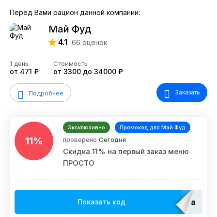
Перед Вами рацион данной компании:
Май Фуд
4.1
66
оценок
1 день
Стоимость
от 471 ₽
от 3300 до 34000 ₽
Заказать
Подробнее
Эксклюзивно
Промокод для Май Фуд
11%
проверено
Сегодня
Скидка 11% на первый заказ меню
ПРОСТО
adm_E
Показать код