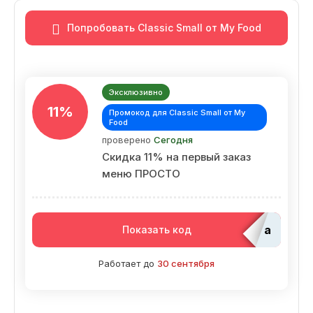
Попробовать Classic Small от My Food
Эксклюзивно
11%
Промокод для Classic Small от My
Food
проверено
Сегодня
Скидка 11% на первый заказ
меню ПРОСТО
adm_Ed
Показать код
Работает до
30 сентября