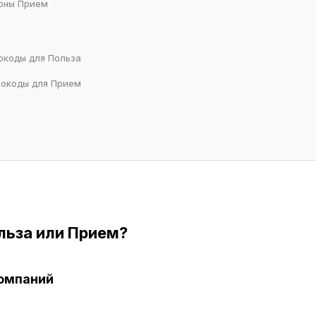
ионы Прием
мокоды для Польза
мокоды для Прием
льза или Прием?
компаний