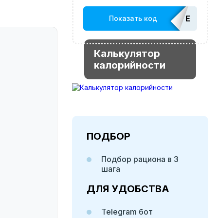
EDATOP
Показать код
Калькулятор
калорийности
ПОДБОР
Подбор рациона в 3
шага
ДЛЯ УДОБСТВА
Telegram бот