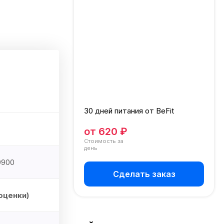
30 дней питания от BeFit
от 620 ₽
Стоимость за
день
9900
Сделать заказ
оценки)