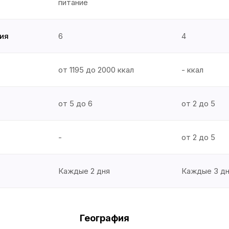
питание
ия
6
4
от 1195 до 2000 ккал
- ккал
от 5 до 6
от 2 до 5
-
от 2 до 5
Каждые 2 дня
Каждые 3 д
География