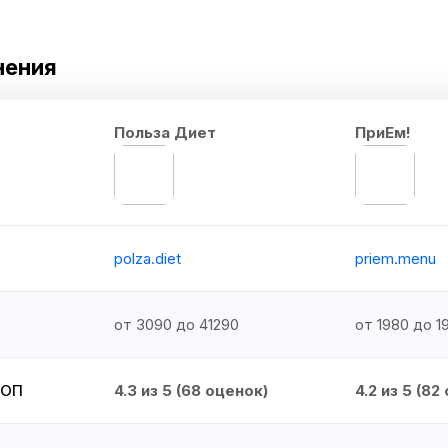
нения
Польза Диет
ПриЕм!
polza.diet
priem.menu
от 3090 до 41290
от 1980 до 1
ТОП
4.3 из 5 (
68
оценок)
4.2 из 5 (
82