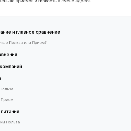
меньше приёмов и гибкость в смене адреса.
ание и главное сравнение
лучше Польза или Прием?
авнения
компаний
и
 Польза
о Прием
 питания
оны Польза