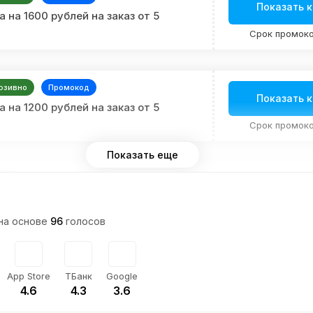
Показать 
 на 1600 рублей на заказ от 5
Срок промоко
юзивно
Промокод
Показать 
 на 1200 рублей на заказ от 5
Срок промоко
Показать еще
код
Показать 
а 1500р при покупке от 5 дней на
 программу
Срок промоко
 на основе
96
голосов
код
App Store
ТБанк
Google
Показать 
а 1600р за любую первую
4.6
4.3
3.6
ку от 5 дней
Срок промоко