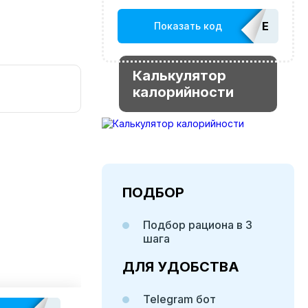
EDATOP
Показать код
Калькулятор
калорийности
ПОДБОР
Подбор рациона в 3
шага
ДЛЯ УДОБСТВА
Telegram бот