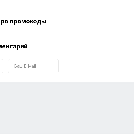
про промокоды
ментарий