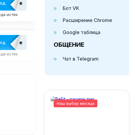
edatop
код
Бот VK
да истёк
Расширение Chrome
Google таблица
edatop2021
код
ОБЩЕНИЕ
да истёк
Чат в Telegram
admitad
код
да истёк
Наш выбор месяца
AD-
код
да истёк