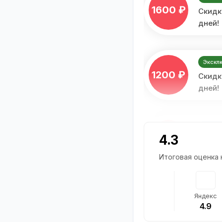
1600 ₽
Скидка
дней!
Экскл
1200 ₽
Скидка
дней!
Промо
4.3
1500 ₽
Скидк
любую
Итоговая оценка
Промо
Яндекс
1 600 ₽
Скидк
4.9
покуп